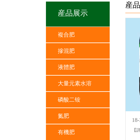
産
産品展示
複合肥
摻混肥
液體肥
大量元素水溶
磷酸二铵
氮肥
18-
【
有機肥