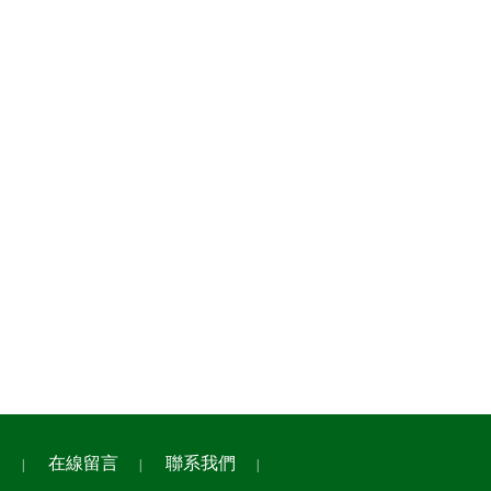
例
在線留言
聯系我們
|
|
|