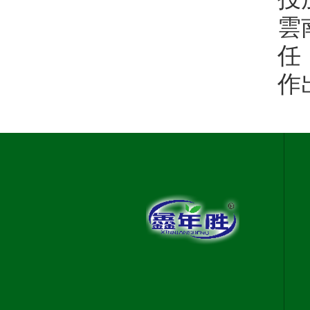
雲
任
作