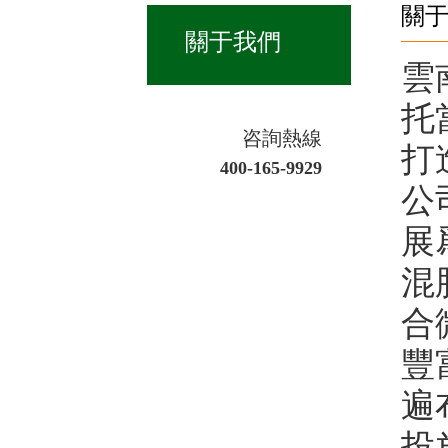
關
關于我們
雲
托
咨詢熱線
打
400-165-9929
公
展
混
合
豐
遍
投