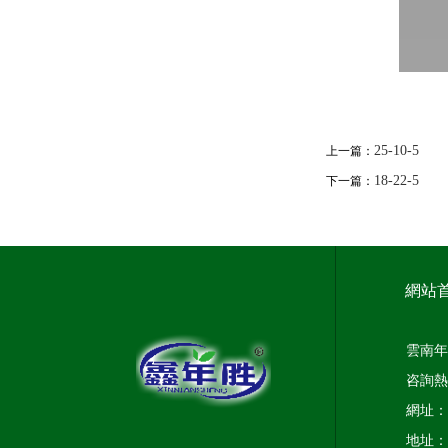
25-10-5
上一篇：
18-22-5
下一篇：
網站
雲南年
咨詢熱線
網址：
地址：