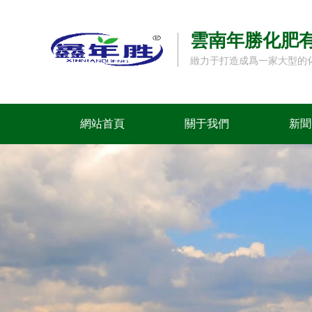
雲南年勝化肥
緻力于打造成爲一家大型的
網站首頁
關于我們
新聞