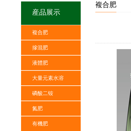
複合肥
産品展示
複合肥
摻混肥
液體肥
大量元素水溶
磷酸二铵
氮肥
有機肥