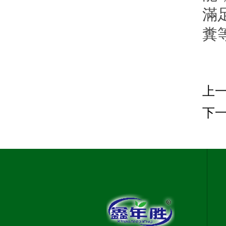
滿
糞
上
下