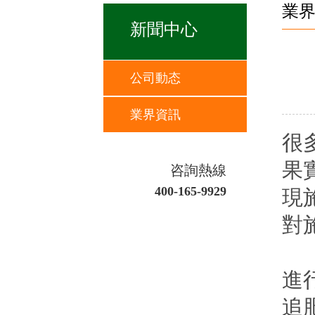
業
新聞中心
公司動态
業界資訊
很
果
咨詢熱線
400-165-9929
現
對
一
進
追