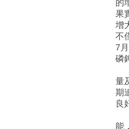
的
果
增
不
7
磷
四
量
期
良
五
能