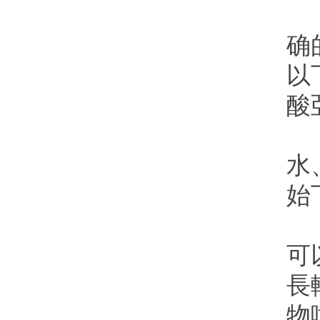
有
确
以
酸
濃
水
始
有
可
長
物