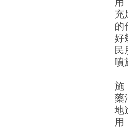
用
充
的
好
民
噴
如
施
藥
地
用