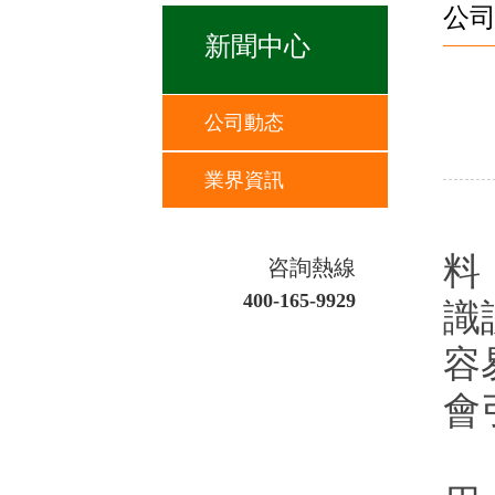
公
新聞中心
公司動态
業界資訊
大
料
咨詢熱線
400-165-9929
識
容
會
有