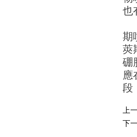
也
水
期
莢
硼
應
段
上
下