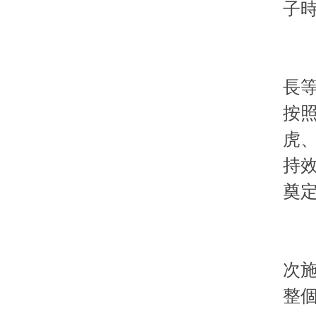
子
2
玉
長
按照
虎
持
奠
3
小
次施
整