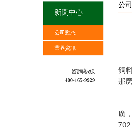
公
新聞中心
公司動态
業界資訊
玉
飼
咨詢熱線
那
400-165-9929
1
優
廣，
70