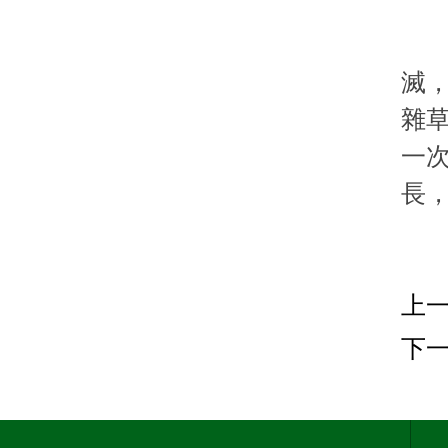
4
玉
滅
雜草
一
長
上
下